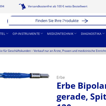
1894
Versandkostenfrei ab 100 € netto Bestellwert
TEL
OP-INSTRUMENTE
MEDIZINTECHNIK
DIAGNOSTIKA
siv für Geschäftskunden –
Verkauf nur an Ärzte, Praxen und medizinische Einrich
Erbe
Erbe Bipol
gerade, Spi