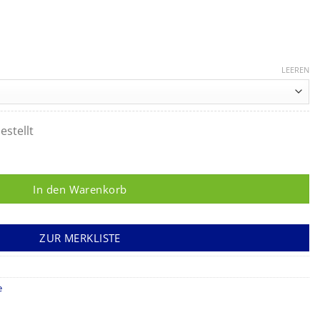
LEEREN
estellt
UM, gerade, Spitze 0,2 mm, spitz, Länge 120 mm Menge
In den Warenkorb
ZUR MERKLISTE
e