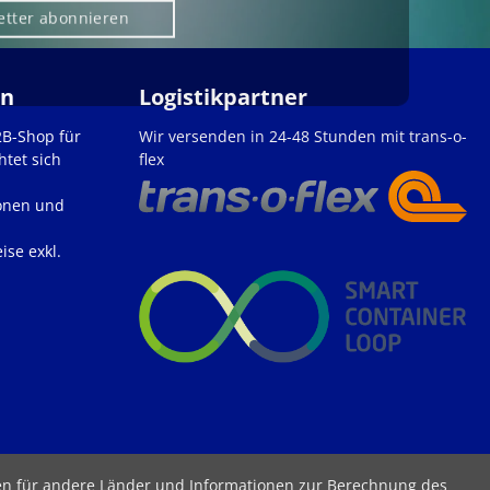
etter abonnieren
en
Logistikpartner
2B-Shop für
Wir versenden in 24-48 Stunden mit trans-o-
htet sich
flex
onen und
ise exkl.
ten für andere Länder und Informationen zur Berechnung des