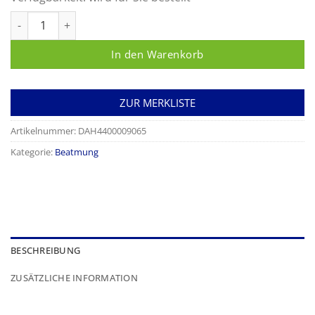
Endotrachealtubus Magill mit Cuff und Führungsstab Menge
In den Warenkorb
ZUR MERKLISTE
Artikelnummer:
DAH4400009065
Kategorie:
Beatmung
BESCHREIBUNG
ZUSÄTZLICHE INFORMATION