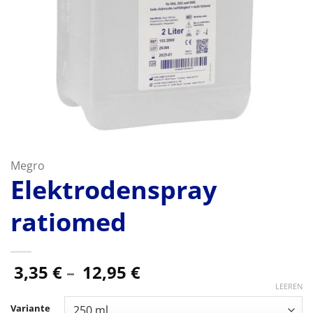
Megro
Elektrodenspray
ratiomed
Preisspanne:
3,35
€
–
12,95
€
3,35 €
LEEREN
bis
Variante