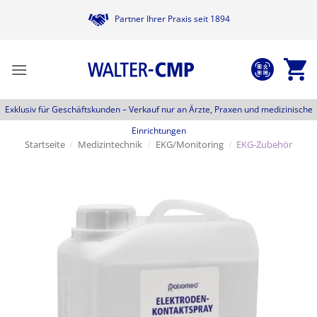
Zum
Partner Ihrer Praxis seit 1894
Inhalt
springen
Exklusiv für Geschäftskunden –
Verkauf nur an Ärzte, Praxen und medizinische
Einrichtungen
Startseite
/
Medizintechnik
/
EKG/Monitoring
/
EKG-Zubehör