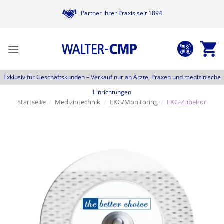
Zum
Partner Ihrer Praxis seit 1894
Inhalt
springen
Exklusiv für Geschäftskunden –
Verkauf nur an Ärzte, Praxen und medizinische
Einrichtungen
Startseite
/
Medizintechnik
/
EKG/Monitoring
/
EKG-Zubehör