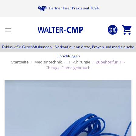
Zum
Partner Ihrer Praxis seit 1894
Inhalt
springen
Exklusiv für Geschäftskunden –
Verkauf nur an Ärzte, Praxen und medizinische
Einrichtungen
Startseite
/
Medizintechnik
/
HF-Chirurgie
/
Zubehör für HF-
Chirugie Einmalgebrauch