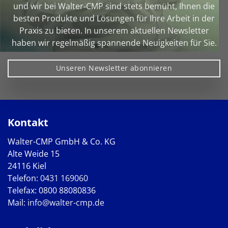
und wir bei Walter‑CMP sind stets bemüht, Ihnen die
besten Produkte und Lösungen für Ihre Arbeit in der
Praxis zu bieten. In unserem aktuellen Newsletter
haben wir regelmäßig spannende Neuigkeiten für Sie.
Unseren Newsletter abonnieren
Kontakt
Walter-CMP GmbH & Co. KG
Alte Weide 15
24116 Kiel
Telefon:
0431 169060
Telefax: 0800 88080836
Mail:
info@walter-cmp.de