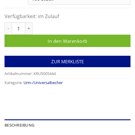
Verfügbarkeit:
im Zulauf
Einmalbecher 200 ml transparent Menge
In den Warenkorb
ZUR MERKLISTE
Artikelnummer:
KRU5005444
Kategorie:
Urin-/Universalbecher
BESCHREIBUNG