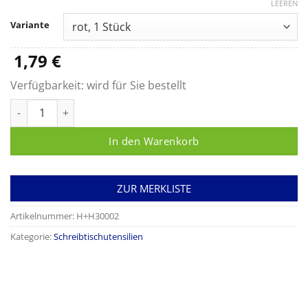
1,79 €
LEEREN
bis
Variante
2,16 €
1,79
€
Verfügbarkeit:
wird für Sie bestellt
edding® Marker 3000 Menge
In den Warenkorb
ZUR MERKLISTE
Artikelnummer:
H+H30002
Kategorie:
Schreibtischutensilien