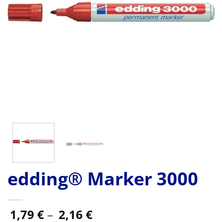
edding® Marker 3000
Preisspanne:
1,79
€
–
2,16
€