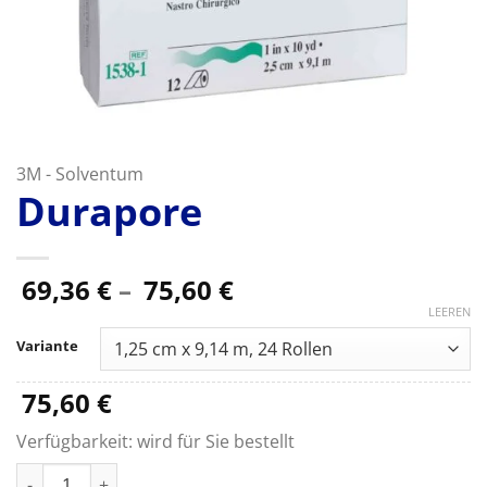
3M - Solventum
Durapore
Preisspanne:
69,36
€
–
75,60
€
69,36 €
LEEREN
bis
Variante
75,60 €
75,60
€
Verfügbarkeit:
wird für Sie bestellt
Durapore Menge