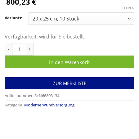
800,23
€
LEEREN
Variante
Verfügbarkeit:
wird für Sie bestellt
Duramax S, Superabsorber Silikonverband Menge
In den Warenkorb
ZUR MERKLISTE
Artikelnummer:
S+N66803134
Kategorie:
Moderne Wundversorgung