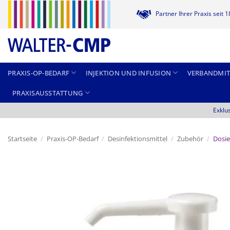
Zum
Partner Ihrer Praxis seit 
Inhalt
springen
PRAXIS-OP-BEDARF
INJEKTION UND INFUSION
VERBANDMIT
PRAXISAUSSTATTUNG
Exklu
Startseite
/
Praxis-OP-Bedarf
/
Desinfektionsmittel
/
Zubehör
/
Dosie