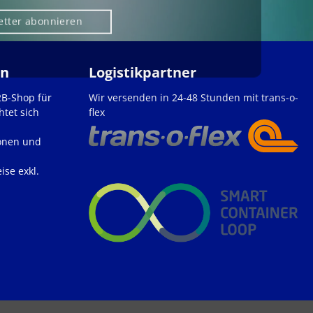
etter abonnieren
en
Logistikpartner
2B-Shop für
Wir versenden in 24-48 Stunden mit trans-o-
htet sich
flex
onen und
ise exkl.