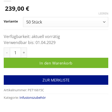
239,00
€
LEEREN
Variante
Verfügbarkeit:
aktuell vorrätig
Verwendbar bis:
01.04.2029
Discofix C Hahnbank 3-fach mit Verlängerung, blau, arzneimit
In den Warenkorb
ZUR MERKLISTE
Artikelnummer:
PET16615C
Kategorie:
Infusionszubehör