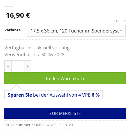
16,90
€
LEEREN
Variante
Verfügbarkeit:
aktuell vorrätig
Verwendbar bis:
30.06.2028
Descosept Sensitive Wipes XL, Alkoholische Tücher zur Schnel
In den Warenkorb
Sparen Sie
bei der Auswahl von 4 VPE
6 %
ZUR MERKLISTE
Artikelnummer:
SUM00-323DS-OSEB120