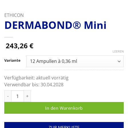
ETHICON
DERMABOND® Mini
243,26
€
LEEREN
Variante
Verfügbarkeit:
aktuell vorrätig
Verwendbar bis:
30.04.2028
DERMABOND® Mini Menge
In den Warenkorb
ZUR MERKLISTE