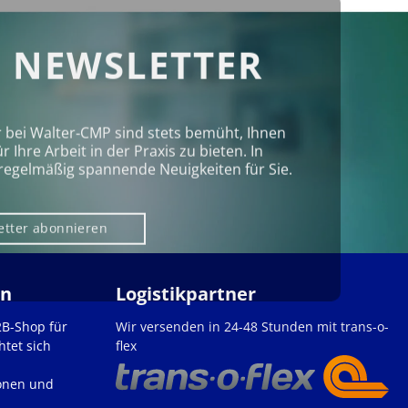
 NEWSLETTER
r bei Walter‑CMP sind stets bemüht, Ihnen
Ihre Arbeit in der Praxis zu bieten. In
regelmäßig spannende Neuigkeiten für Sie.
etter abonnieren
en
Logistikpartner
2B-Shop für
Wir versenden in 24-48 Stunden mit trans-o-
htet sich
flex
onen und