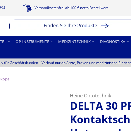
1894
Versandkostenfrei ab 100 € netto Bestellwert
TEL
OP-INSTRUMENTE
MEDIZINTECHNIK
DIAGNOSTIKA
siv für Geschäftskunden –
Verkauf nur an Ärzte, Praxen und medizinische Einrich
skope
Heine Optotechnik
DELTA 30 PR
Kontaktsche