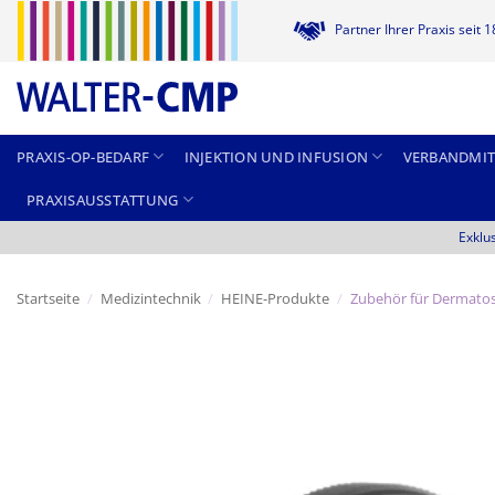
Zum
Partner Ihrer Praxis seit 
Inhalt
springen
PRAXIS-OP-BEDARF
INJEKTION UND INFUSION
VERBANDMIT
PRAXISAUSSTATTUNG
Exklu
Startseite
/
Medizintechnik
/
HEINE-Produkte
/
Zubehör für Dermato