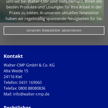
und wir bei Walter‑CMP sind stets bemüht, Ihnen die
besten Produkte und Lösungen für Ihre Arbeit in der
Praxis zu bieten. In unserem aktuellen Newsletter
haben wir regelmäßig spannende Neuigkeiten für Sie.
Unseren Newsletter abonnieren
Kontakt
Walter-CMP GmbH & Co. KG
Alte Weide 15
24116 Kiel
Telefon:
0431 169060
Telefax: 0800 88080836
Mail:
info@walter-cmp.de
Rechtliches