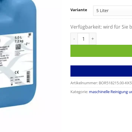
Variante
Verfügbarkeit:
wird für Sie b
Deconex 28 Alka-One-x Menge
Artikelnummer:
BOR518215.00-KK
Kategorie:
maschinelle Reinigung u