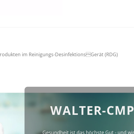
produkten im Reinigungs-DesinfektionsGerät (RDG)
WALTER-CMP
Gesundheit ist das höchste Gut - und wi