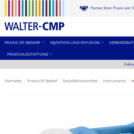
Zum
Partner Ihrer Praxis seit 
Inhalt
springen
PRAXIS-OP-BEDARF
INJEKTION UND INFUSION
VERBANDMIT
PRAXISAUSSTATTUNG
Exklu
Startseite
/
Praxis-OP-Bedarf
/
Desinfektionsmittel
/
Instrumente
/
m