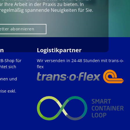
Ihre Arbeit in der Praxis zu bieten. In
regelmäßig spannende Neuigkeiten für Sie.
etter abonnieren
en
Logistikpartner
2B-Shop für
Wir versenden in 24-48 Stunden mit trans-o-
htet sich
flex
onen und
ise exkl.