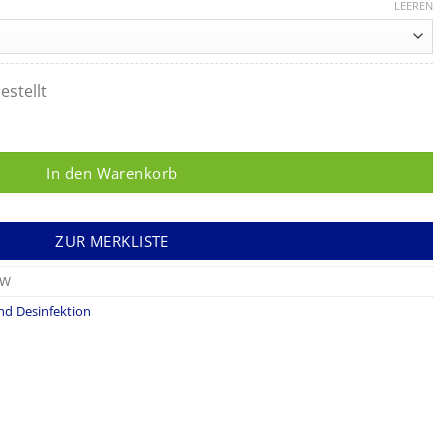
LEEREN
estellt
In den Warenkorb
ZUR MERKLISTE
5W
nd Desinfektion