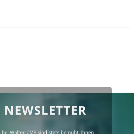
 NEWSLETTER
r bei Walter‑CMP sind stets bemüht, Ihnen