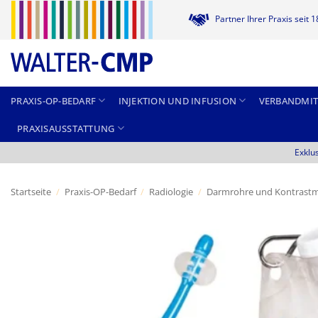
Zum
Partner Ihrer Praxis seit 
Inhalt
springen
PRAXIS-OP-BEDARF
INJEKTION UND INFUSION
VERBANDMIT
PRAXISAUSSTATTUNG
Exklu
Startseite
/
Praxis-OP-Bedarf
/
Radiologie
/
Darmrohre und Kontrastmi