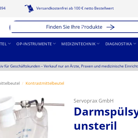
1894
Versandkostenfrei ab 100 € netto Bestellwert
TEL
OP-INSTRUMENTE
MEDIZINTECHNIK
DIAGNOSTIKA
siv für Geschäftskunden –
Verkauf nur an Ärzte, Praxen und medizinische Einrich
ttelbeutel
/
Kontrastmittelbeutel
Servoprax GmbH
Darmspülsy
unsteril