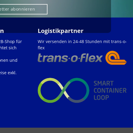
etter abonnieren
en
Logistikpartner
2B-Shop für
Wir versenden in 24-48 Stunden mit trans-o-
htet sich
flex
onen und
ise exkl.