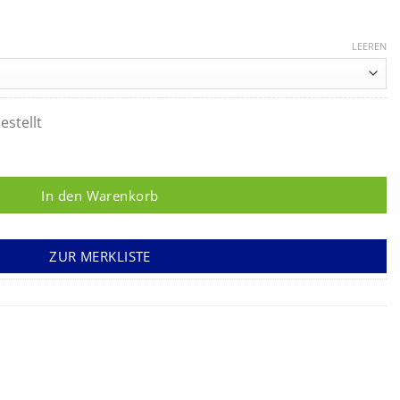
LEEREN
estellt
unsteril Menge
In den Warenkorb
ZUR MERKLISTE