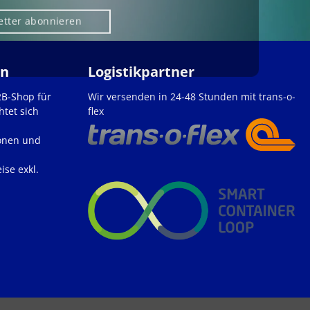
etter abonnieren
en
Logistikpartner
2B-Shop für
Wir versenden in 24-48 Stunden mit trans-o-
htet sich
flex
onen und
ise exkl.