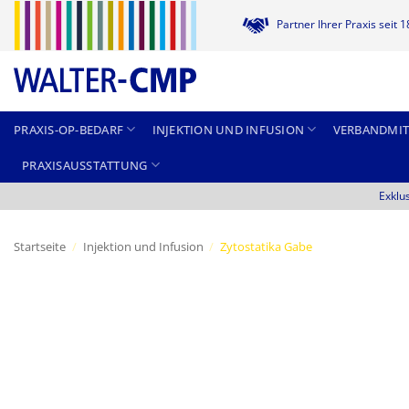
Zum
Partner Ihrer Praxis seit 
Inhalt
springen
PRAXIS-OP-BEDARF
INJEKTION UND INFUSION
VERBANDMIT
PRAXISAUSSTATTUNG
Exklu
Startseite
/
Injektion und Infusion
/
Zytostatika Gabe