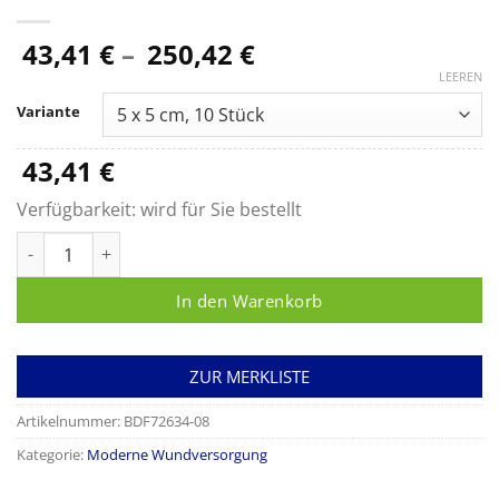
Preisspanne:
43,41
€
–
250,42
€
43,41 €
LEEREN
bis
Variante
250,42 €
43,41
€
Verfügbarkeit:
wird für Sie bestellt
Cutimed Alginate Menge
In den Warenkorb
ZUR MERKLISTE
Artikelnummer:
BDF72634-08
Kategorie:
Moderne Wundversorgung