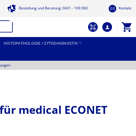
Bestellung und Beratung: 0431 - 169 060
Kontakt
HISTOPATHOLOGIE / ZYTODIAGNOSTIK
tungen
 für medical ECONET
Preisspanne: