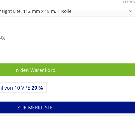
5,95 €
LEEREN
bis
158,00 €
tig
ET Menge
In den Warenkorb
hl von 10 VPE
29 %
ZUR MERKLISTE