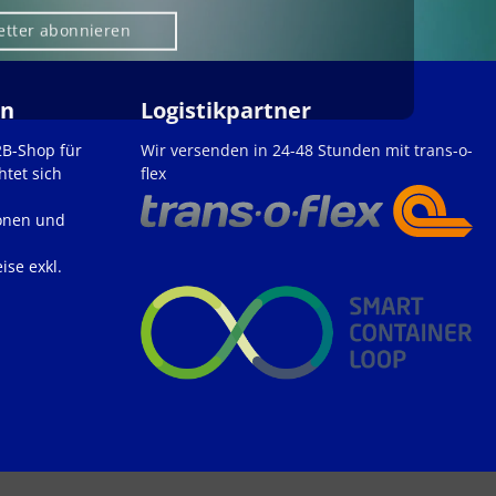
etter abonnieren
en
Logistikpartner
2B-Shop für
Wir versenden in 24-48 Stunden mit trans-o-
htet sich
flex
onen und
ise exkl.