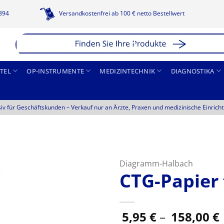
1894
Versandkostenfrei ab 100 € netto Bestellwert
TEL
OP-INSTRUMENTE
MEDIZINTECHNIK
DIAGNOSTIKA
siv für Geschäftskunden –
Verkauf nur an Ärzte, Praxen und medizinische Einrich
Diagramm-Halbach
CTG-Papier
5,95
€
–
158,00
€