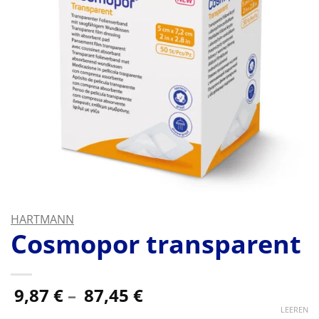
HARTMANN
Cosmopor transparent
Preisspanne:
9,87
€
–
87,45
€
9,87 €
LEEREN