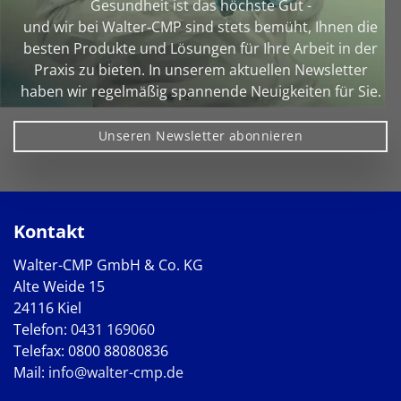
Gesundheit ist das höchste Gut -
und wir bei Walter‑CMP sind stets bemüht, Ihnen die
besten Produkte und Lösungen für Ihre Arbeit in der
Praxis zu bieten. In unserem aktuellen Newsletter
haben wir regelmäßig spannende Neuigkeiten für Sie.
Unseren Newsletter abonnieren
Kontakt
Walter-CMP GmbH & Co. KG
Alte Weide 15
24116 Kiel
Telefon:
0431 169060
Telefax: 0800 88080836
Mail:
info@walter-cmp.de