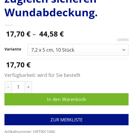
Wundabdeckung.
Preisspanne:
17,70
€
–
44,58
€
17,70 €
LEEREN
bis
Variante
44,58 €
17,70
€
Verfügbarkeit:
wird für Sie bestellt
Cosmopor Silicone, der sterile Wundschnellverband mit Silik
In den Warenkorb
ZUR MERKLISTE
Artikelnummer:
HRT9011060