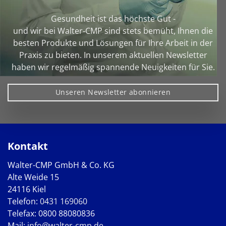
Gesundheit ist das höchste Gut -
und wir bei Walter‑CMP sind stets bemüht, Ihnen die
besten Produkte und Lösungen für Ihre Arbeit in der
Praxis zu bieten. In unserem aktuellen Newsletter
haben wir regelmäßig spannende Neuigkeiten für Sie.
Unseren Newsletter abonnieren
Kontakt
Walter-CMP GmbH & Co. KG
Alte Weide 15
24116 Kiel
Telefon:
0431 169060
Telefax: 0800 88080836
Mail:
info@walter-cmp.de