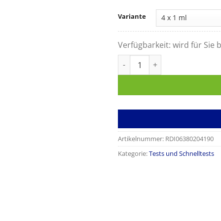
Variante
Verfügbarkeit:
wird für Sie b
cobas b 101 HBA1c Kontrolle
Artikelnummer:
RDI06380204190
Kategorie:
Tests und Schnelltests