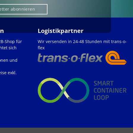
etter abonnieren
en
Logistikpartner
2B-Shop für
Wir versenden in 24-48 Stunden mit trans-o-
htet sich
flex
onen und
ise exkl.