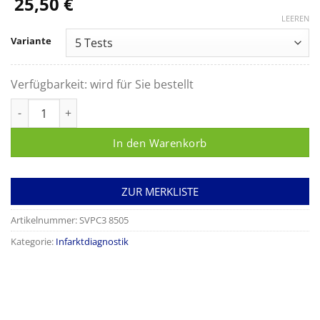
25,50
€
LEEREN
Variante
Verfügbarkeit:
wird für Sie bestellt
CLEARTEST Cardio Myoglobin/CK-MB/Trop I Menge
In den Warenkorb
ZUR MERKLISTE
Artikelnummer:
SVPC3 8505
Kategorie:
Infarktdiagnostik