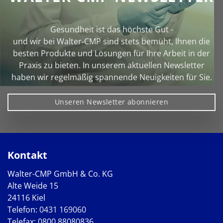
Gesundheit ist das höchste Gut -
und wir bei Walter‑CMP sind stets bemüht, Ihnen die
besten Produkte und Lösungen für Ihre Arbeit in der
Praxis zu bieten. In unserem aktuellen Newsletter
haben wir regelmäßig spannende Neuigkeiten für Sie.
Unseren Newsletter abonnieren
Kontakt
Walter-CMP GmbH & Co. KG
Alte Weide 15
24116 Kiel
Telefon:
0431 169060
Telefax: 0800 88080836