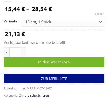
Preisspanne:
15,44
€
–
28,54
€
15,44 €
LEEREN
bis
Variante
28,54 €
21,13
€
Verfügbarkeit:
wird für Sie bestellt
Chirurgische Schere, gebogen spitz/stumpf Menge
In den Warenkorb
ZUR MERKLISTE
Artikelnummer:
MAR11-107-13-07
Kategorie:
Chirurgische Scheren