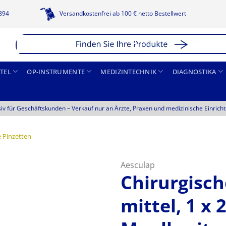
1894
Versandkostenfrei ab 100 € netto Bestellwert
TEL
OP-INSTRUMENTE
MEDIZINTECHNIK
DIAGNOSTIKA
siv für Geschäftskunden –
Verkauf nur an Ärzte, Praxen und medizinische Einrich
e Pinzetten
Aesculap
Chirurgisch
mittel, 1 x