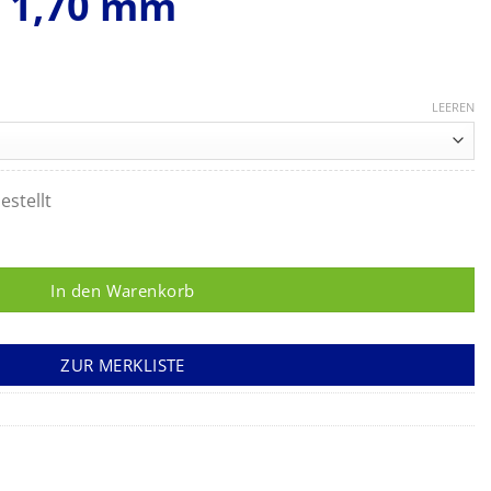
: 1,70 mm
LEEREN
estellt
, mittel, 1 x 2 Zähne, 160 mm, Maulbreite: 1,70 mm Menge
In den Warenkorb
ZUR MERKLISTE