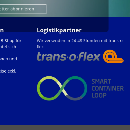
etter abonnieren
en
Logistikpartner
2B-Shop für
Wir versenden in 24-48 Stunden mit trans-o-
htet sich
flex
onen und
ise exkl.