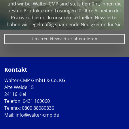
und wir bei Walter‑CMP sind stets bemüht, Ihnen die
besten Produkte und Lösungen für Ihre Arbeit in der
Praxis zu bieten. In unserem aktuellen Newsletter
haben wir regelmäßig spannende Neuigkeiten für Sie.
Unseren Newsletter abonnieren
Kontakt
Walter-CMP GmbH & Co. KG
Alte Weide 15
24116 Kiel
Telefon:
0431 169060
Telefax: 0800 88080836
Mail:
info@walter-cmp.de