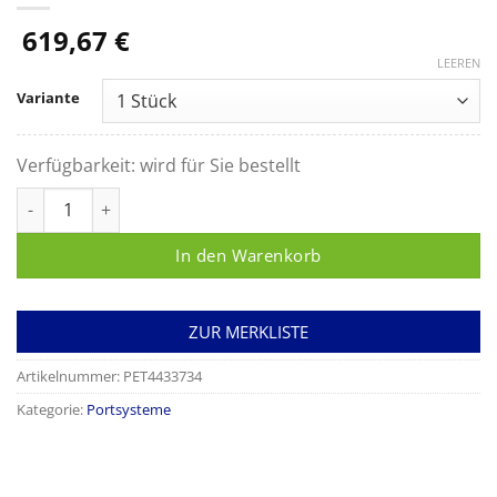
619,67
€
LEEREN
Variante
Verfügbarkeit:
wird für Sie bestellt
Celsite Port Set/Epoxy Ven.PUR Baby/Brachial Menge
In den Warenkorb
ZUR MERKLISTE
Artikelnummer:
PET4433734
Kategorie:
Portsysteme