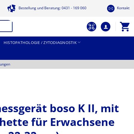
Bestellung und Beratung: 0431 - 169 060
Kontakt
HISTOPATHOLOGIE / ZYTODIAGNOSTIK
tungen
ssgerät boso K II, mit
hette für Erwachsene