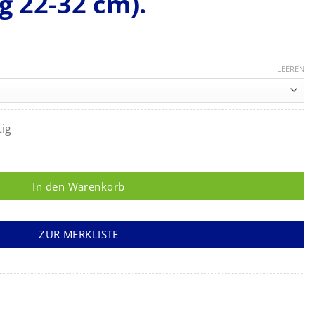
 22-32 cm).
LEEREN
tig
, mit Klettmanschette für Erwachsene (Armumfang 22-32 cm). M
In den Warenkorb
ZUR MERKLISTE