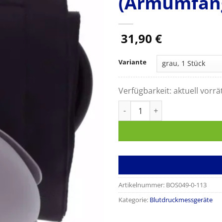
(Armumfang
31,90
€
Variante
Verfügbarkeit:
aktuell vorrä
Blutdruckmessgerät boso K II
Artikelnummer:
BOS049-0-113
Kategorie:
Blutdruckmessgeräte