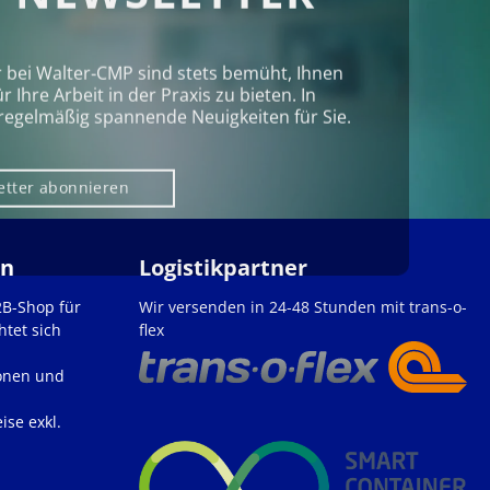
r bei Walter‑CMP sind stets bemüht, Ihnen
Ihre Arbeit in der Praxis zu bieten. In
regelmäßig spannende Neuigkeiten für Sie.
etter abonnieren
en
Logistikpartner
2B-Shop für
Wir versenden in 24-48 Stunden mit trans-o-
htet sich
flex
onen und
ise exkl.