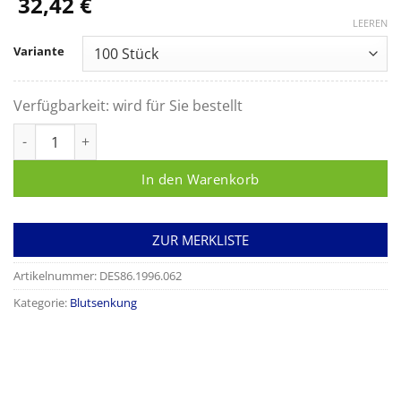
32,42
€
LEEREN
Variante
Verfügbarkeit:
wird für Sie bestellt
Blutsenkungspipetten Sarstedt mit Skala komplett Menge
In den Warenkorb
ZUR MERKLISTE
Artikelnummer:
DES86.1996.062
Kategorie:
Blutsenkung