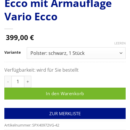
Ecco mit Armauflage
Vario Ecco
399,00
€
LEEREN
Variante
Verfügbarkeit:
wird für Sie bestellt
Blutentnahmestuhl HAEMO-LINEA Vario Ecco mit Armauflage 
In den Warenkorb
ZUR MERKLISTE
Artikelnummer:
SPX40972VG-42