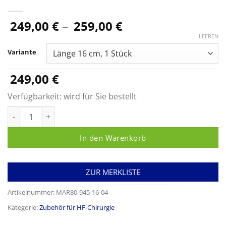
Preisspanne:
249,00
€
–
259,00
€
249,00 €
LEEREN
bis
Variante
259,00 €
249,00
€
Verfügbarkeit:
wird für Sie bestellt
Bipolare Pinzette bajonettförmig, stumpf, Spitzenbreite 1,2 
In den Warenkorb
ZUR MERKLISTE
Artikelnummer:
MAR80-945-16-04
Kategorie:
Zubehör für HF-Chirurgie