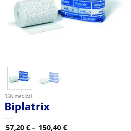
BSN medical
Biplatrix
Preisspanne:
57,20
€
–
150,40
€