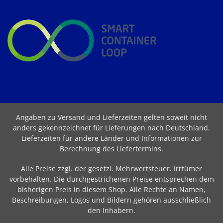
Angaben zu Versand und Lieferzeiten gelten soweit nicht
anders gekennzeichnet für Lieferungen nach Deutschland.
Lieferzeiten für andere Länder und Informationen zur
Berechnung des Liefertermins
.
Alle Preise zzgl. der gesetzl. Mehrwertsteuer. Irrtümer
vorbehalten. Die durchgestrichenen Preise entsprechen dem
bisherigen Preis in diesem Shop. Alle Rechte an Namen,
Beschreibungen, Logos und Bildern gehören ausschließlich
den Inhabern.