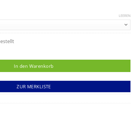
LEEREN
estellt
en-retentivem Filter 1,1 x 30 mm Menge
In den Warenkorb
ZUR MERKLISTE