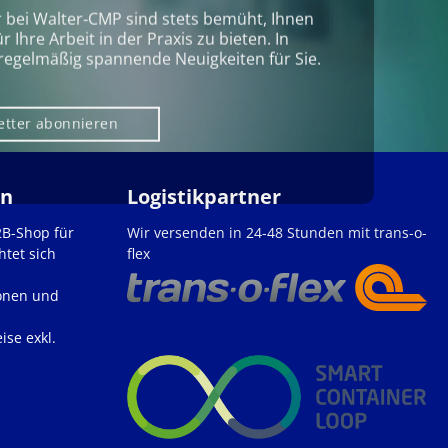
r bei Walter‑CMP sind stets bemüht, Ihnen
Ihre Arbeit in der Praxis zu bieten. In
regelmäßig spannende Neuigkeiten für Sie.
etter abonnieren
en
Logistikpartner
2B-Shop für
Wir versenden in 24-48 Stunden mit trans-o-
htet sich
flex
onen und
ise exkl.