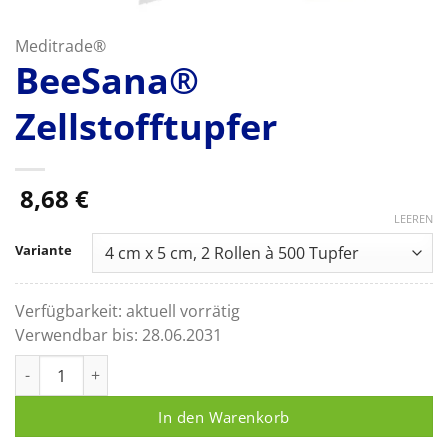
Meditrade®
BeeSana®
Zellstofftupfer
8,68
€
LEEREN
Variante
Verfügbarkeit:
aktuell vorrätig
Verwendbar bis:
28.06.2031
BeeSana® Zellstofftupfer Menge
In den Warenkorb