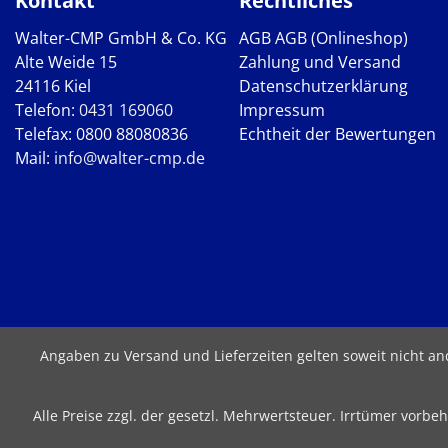
Kontakt
Rechtliches
Walter-CMP GmbH & Co. KG
AGB
AGB (Onlineshop)
Alte Weide 15
Zahlung und Versand
24116 Kiel
Datenschutzerklärung
Telefon:
0431 169060
Impressum
Telefax: 0800 88080836
Echtheit der Bewertungen
Mail:
info@walter-cmp.de
Angaben zu Versand und Lieferzeiten gelten soweit nicht a
Alle Preise zzgl. der gesetzl. Mehrwertsteuer. Irrtümer vor