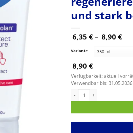
regeneriere
und stark 
Pr
6,35
€
–
8,90
€
6,3
bis
Variante
8,9
8,90
€
Verfügbarkeit:
aktuell vorrä
Verwendbar bis:
31.05.2036
Baktolan protect+ pure, Lotio