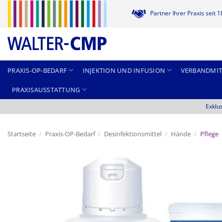
Zum
Partner Ihrer Praxis seit 
Inhalt
springen
PRAXIS-OP-BEDARF
INJEKTION UND INFUSION
VERBANDMIT
PRAXISAUSSTATTUNG
Exklu
Startseite
/
Praxis-OP-Bedarf
/
Desinfektionsmittel
/
Hände
/
Pflege