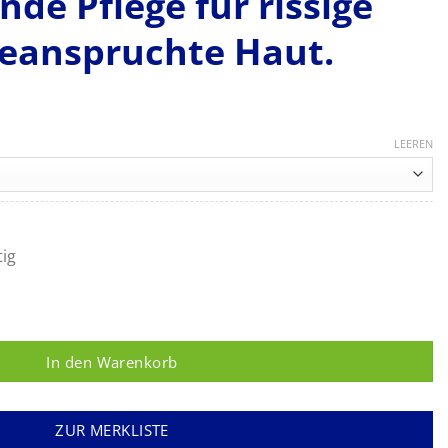
nde Pflege für rissige
beanspruchte Haut.
eisspanne:
5 €
LEEREN
0 €
tig
n zum Schutz vor wässrigen Lösungen und regenerierende Pflege 
In den Warenkorb
ZUR MERKLISTE