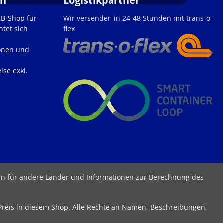
en
Logistikpartner
2B-Shop für
Wir versenden in 24-48 Stunden mit trans-o-
htet sich
flex
onen und
ise exkl.
ten für andere Länder und Informationen zur Berechnung des
 Preis in diesem Shop. Alle Rechte an Namen, Beschreibungen,