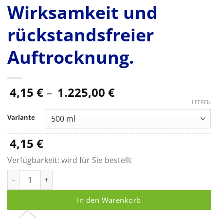
Wirksamkeit und
rückstandsfreier
Auftrocknung.
Preisspanne:
4,15
€
–
1.225,00
€
4,15 €
LEEREN
bis
Variante
1.225,00 €
4,15
€
Verfügbarkeit:
wird für Sie bestellt
Bacillol AF, Alkoholisches Schnell-Desinfektionsmittel mit br
In den Warenkorb