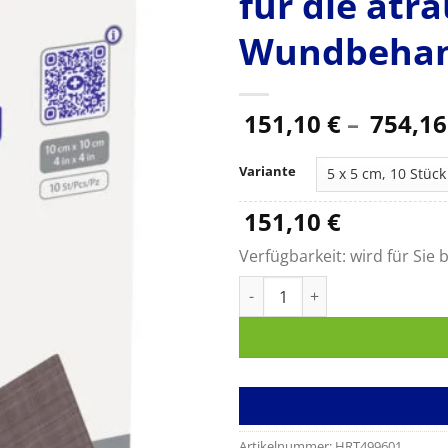
für die atr
Wundbehan
151,10
€
–
754,1
Variante
151,10
€
Verfügbarkeit:
wird für Sie b
Atrauman AG, nicht-adhäsive 
Artikelnummer:
HRT499601