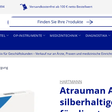
1894
Versandkostenfrei ab 100 € netto Bestellwert
TEL
OP-INSTRUMENTE
MEDIZINTECHNIK
DIAGNOSTIKA
siv für Geschäftskunden –
Verkauf nur an Ärzte, Praxen und medizinische Einrich
rgung
HARTMANN
Atrauman A
silberhalt