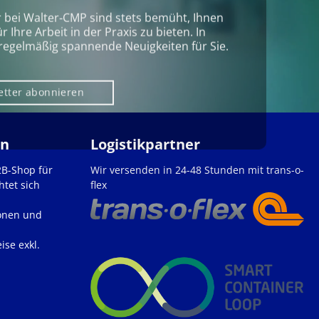
r bei Walter‑CMP sind stets bemüht, Ihnen
Ihre Arbeit in der Praxis zu bieten. In
regelmäßig spannende Neuigkeiten für Sie.
etter abonnieren
en
Logistikpartner
2B-Shop für
Wir versenden in 24-48 Stunden mit trans-o-
htet sich
flex
onen und
ise exkl.