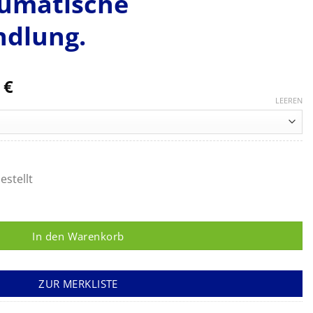
aumatische
dlung.
Preisspanne:
6
€
151,10 €
LEEREN
bis
754,16 €
estellt
silberhaltige Wundkontaktschicht für die atraumatische Wundb
In den Warenkorb
ZUR MERKLISTE