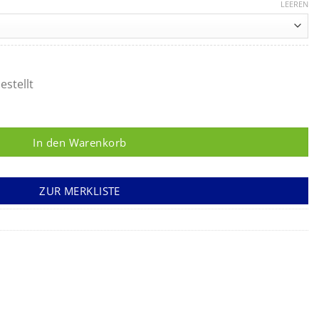
84 €
LEEREN
s
,45 €
estellt
te Menge
In den Warenkorb
ZUR MERKLISTE