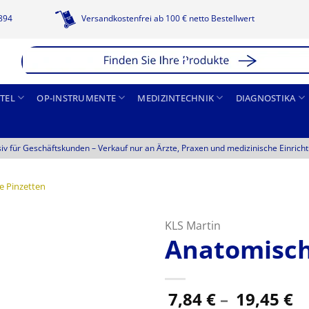
1894
Versandkostenfrei ab 100 € netto Bestellwert
TEL
OP-INSTRUMENTE
MEDIZINTECHNIK
DIAGNOSTIKA
siv für Geschäftskunden –
Verkauf nur an Ärzte, Praxen und medizinische Einrich
 Pinzetten
KLS Martin
Anatomisch
P
7,84
€
–
19,45
€