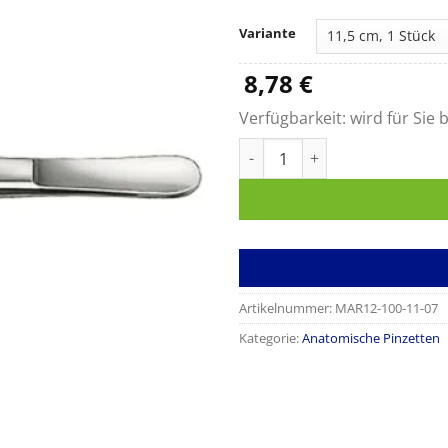
7,
bi
Variante
19
8,78
€
Verfügbarkeit:
wird für Sie b
Anatomische Standard-Pinzet
Artikelnummer:
MAR12-100-11-07
Kategorie:
Anatomische Pinzetten