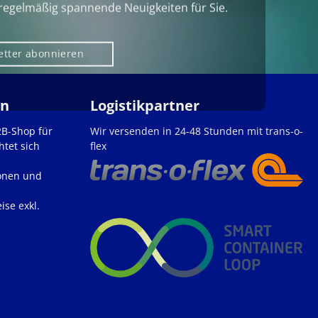
regelmäßig spannende Neuigkeiten für Sie.
etter abonnieren
en
Logistikpartner
2B-Shop für
Wir versenden in 24-48 Stunden mit trans-o-
htet sich
flex
onen und
ise exkl.