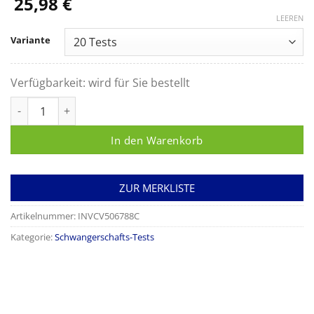
25,98
€
LEEREN
Variante
Verfügbarkeit:
wird für Sie bestellt
Alere hCG Kassettentest (25 mIE/ml) Menge
In den Warenkorb
ZUR MERKLISTE
Artikelnummer:
INVCV506788C
Kategorie:
Schwangerschafts-Tests