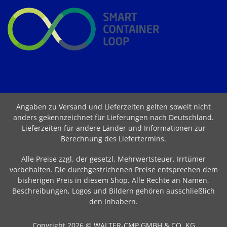
Angaben zu Versand und Lieferzeiten gelten soweit nicht
anders gekennzeichnet für Lieferungen nach Deutschland.
Lieferzeiten für andere Länder und Informationen zur
Berechnung des Liefertermins
.
Alle Preise zzgl. der gesetzl. Mehrwertsteuer. Irrtümer
vorbehalten. Die durchgestrichenen Preise entsprechen dem
bisherigen Preis in diesem Shop. Alle Rechte an Namen,
Beschreibungen, Logos und Bildern gehören ausschließlich
den Inhabern.
Copyright 2026 © WALTER-CMP GMBH & CO. KG