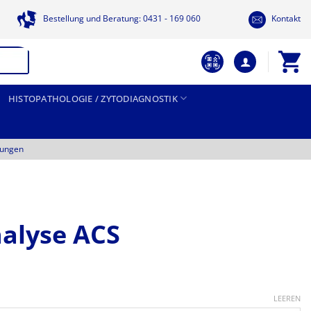
Bestellung und Beratung: 0431 - 169 060
Kontakt
HISTOPATHOLOGIE / ZYTODIAGNOSTIK
tungen
nalyse ACS
Preisspanne:
18,30 €
LEEREN