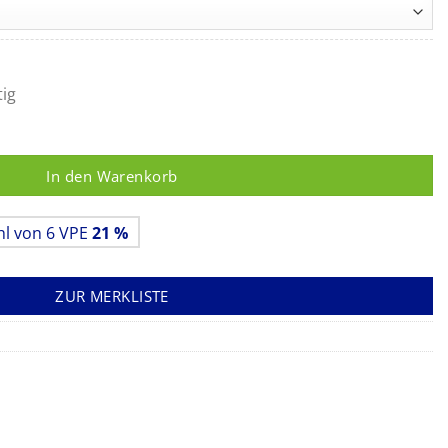
bis
33,40 €
tig
In den Warenkorb
hl von 6 VPE
21 %
ZUR MERKLISTE