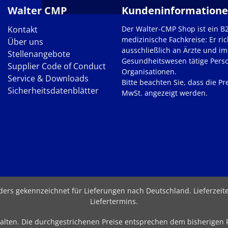
Walter CMP
Kundeninformation
Kontakt
Der Walter-CMP Shop ist ein B
medizinische Fachkreise: Er ric
Über uns
ausschließlich an Ärzte und im
Stellenangebote
Gesundheitswesen tätige Pers
Supplier Code of Conduct
Organisationen.
Service & Downloads
Bitte beachten Sie, dass die Pre
Sicherheitsdatenblätter
MwSt. angezeigt werden.
nders gekennzeichnet für Lieferungen nach Deutschland.
Lieferzei
Liefertermins
.
behalten. Die durchgestrichenen Preise entsprechen dem bisherigen