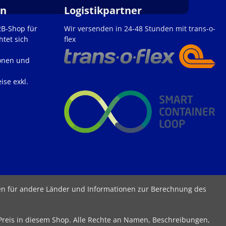
en
Logistikpartner
2B-Shop für
Wir versenden in 24-48 Stunden mit trans-o-
htet sich
flex
onen und
ise exkl.
ten für andere Länder und Informationen zur Berechnung des
 Preis in diesem Shop. Alle Rechte an Namen, Beschreibungen,