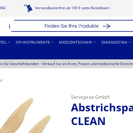
1894
Versandkostenfrei ab 100 € netto Bestellwert
TEL
OP-INSTRUMENTE
MEDIZINTECHNIK
DIAGNOSTIKA
siv für Geschäftskunden –
Verkauf nur an Ärzte, Praxen und medizinische Einrich
er
Servoprax GmbH
Abstrichsp
CLEAN