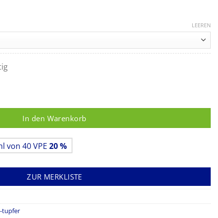
LEEREN
tig
RVIX CLEAN Menge
In den Warenkorb
hl von 40 VPE
20 %
ZUR MERKLISTE
-tupfer