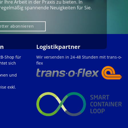
Ihre Arbeit in der Praxis zu bieten. In
regelmäßig spannende Neuigkeiten für Sie.
etter abonnieren
en
Logistikpartner
2B-Shop für
Wir versenden in 24-48 Stunden mit trans-o-
htet sich
flex
onen und
ise exkl.