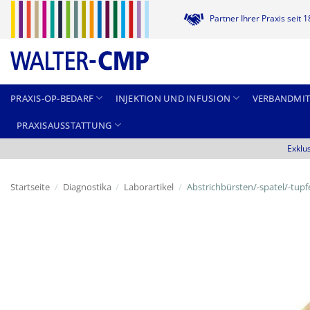
Zum
Partner Ihrer Praxis seit 
Inhalt
springen
PRAXIS-OP-BEDARF
INJEKTION UND INFUSION
VERBANDMIT
PRAXISAUSSTATTUNG
Exklu
Startseite
/
Diagnostika
/
Laborartikel
/
Abstrichbürsten/-spatel/-tupf