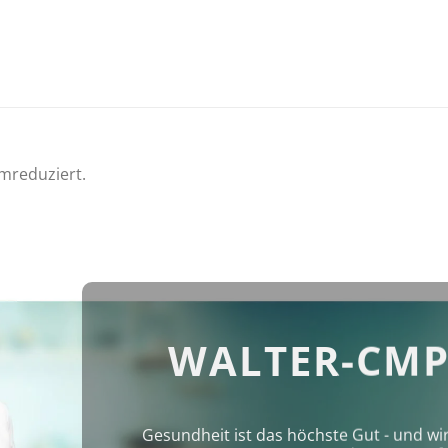
imreduziert.
WALTER-CMP
Gesundheit ist das höchste Gut - und wi