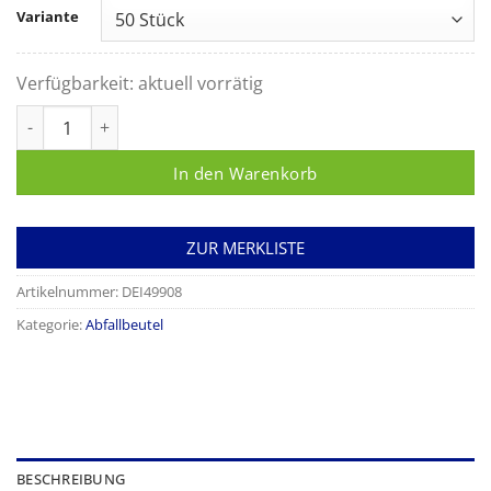
Variante
Verfügbarkeit:
aktuell vorrätig
Abfallbeutel Universal Plus 60 Liter, transparent, aus HPDE M
In den Warenkorb
ZUR MERKLISTE
Artikelnummer:
DEI49908
Kategorie:
Abfallbeutel
BESCHREIBUNG