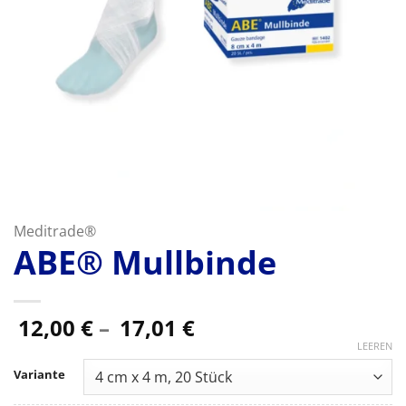
Meditrade®
ABE® Mullbinde
Preisspanne:
12,00
€
–
17,01
€
12,00 €
LEEREN
bis
Variante
17,01 €