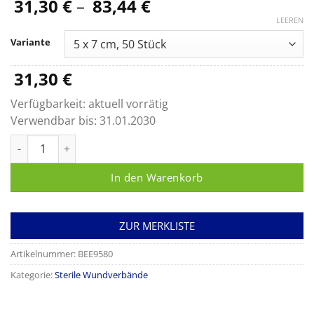
Preisspanne:
31,30
€
–
83,44
€
31,30 €
LEEREN
bis
Variante
83,44 €
31,30
€
Verfügbarkeit:
aktuell vorrätig
Verwendbar bis:
31.01.2030
ABE derm plus Menge
In den Warenkorb
ZUR MERKLISTE
Artikelnummer:
BEE9580
Kategorie:
Sterile Wundverbände