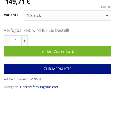
149,71
€
LEEREN
Variante
Verfügbarkeit:
wird für Sie bestellt
3M Clipper Professional Handstück Menge
In den Warenkorb
ZUR MERKLISTE
Artikelnummer:
3M.9681
Kategorie:
Haarentfernung/Rasierer