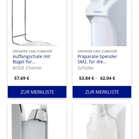
SPENDER UND ZUBEHÖR
SPENDER UND ZUBEHÖR
Auffangschale mit
Präparate-Spender
Bügel für
SM2, für die
Eurospender1 500ml
Applikation von
BODE Chemie
Schülke
Händedesinfektionsmitteln,
Wasch- und
Preisspann
57,69
€
53,84
€
–
62,04
€
53,84 €
Pflegelotionen.
bis
62,04 €
ZUR MERKLISTE
ZUR MERKLISTE