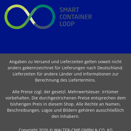
Angaben zu Versand und Lieferzeiten gelten soweit nicht
anders gekennzeichnet für Lieferungen nach Deutschland.
Lieferzeiten für andere Länder und Informationen zur
Berechnung des Liefertermins
.
Alle Preise zzgl. der gesetzl. Mehrwertsteuer. Irrtümer
vorbehalten. Die durchgestrichenen Preise entsprechen dem
bisherigen Preis in diesem Shop. Alle Rechte an Namen,
Beschreibungen, Logos und Bildern gehören ausschließlich
den Inhabern.
Copyright 2026 © WALTER-CMP GMBH & CO. KG