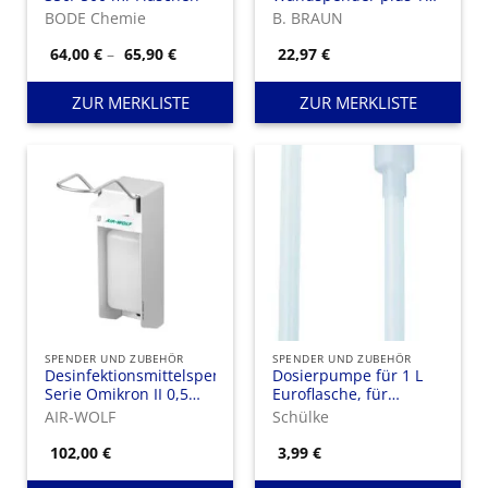
od. T, Edelstahl,
BODE Chemie
B. BRAUN
gekröpftes Rohr, 1.000
ml
Preisspanne:
64,00
€
–
65,90
€
22,97
€
64,00 €
bis
65,90 €
ZUR MERKLISTE
ZUR MERKLISTE
SPENDER UND ZUBEHÖR
SPENDER UND ZUBEHÖR
Desinfektionsmittelspender
Dosierpumpe für 1 L
Serie Omikron II 0,5
Euroflasche, für
Liter
Händedesinfektionsmittel,
AIR-WOLF
Schülke
Wasch- und
Cremelotionen
102,00
€
3,99
€