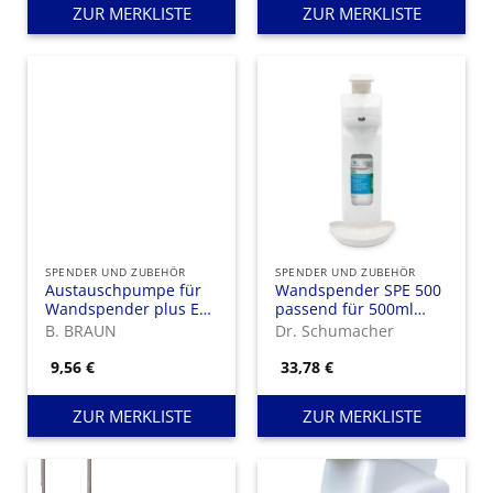
ZUR MERKLISTE
ZUR MERKLISTE
SPENDER UND ZUBEHÖR
SPENDER UND ZUBEHÖR
Austauschpumpe für
Wandspender SPE 500
Wandspender plus ELS
passend für 500ml
od. E, Kunststoff, 500
Flaschen
B. BRAUN
Dr. Schumacher
ml
9,56
€
33,78
€
ZUR MERKLISTE
ZUR MERKLISTE