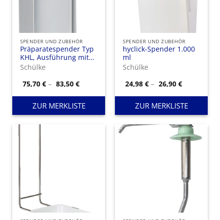
SPENDER UND ZUBEHÖR
SPENDER UND ZUBEHÖR
Präparatespender Typ
hyclick-Spender 1.000
KHL, Ausführung mit
ml
langem Bedienhebel
Schülke
Schülke
und Kunststoffpumpe
Preisspanne:
Preisspann
75,70
€
–
83,50
€
24,98
€
–
26,90
€
75,70 €
24,98 €
bis
bis
83,50 €
26,90 €
ZUR MERKLISTE
ZUR MERKLISTE