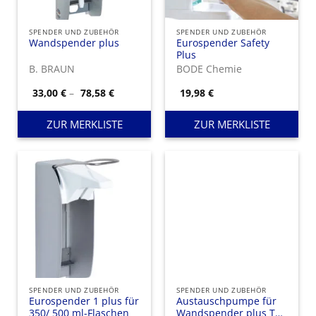
SPENDER UND ZUBEHÖR
SPENDER UND ZUBEHÖR
Wandspender plus
Eurospender Safety
Plus
B. BRAUN
BODE Chemie
Preisspanne:
33,00
€
–
78,58
€
19,98
€
33,00 €
bis
78,58 €
ZUR MERKLISTE
ZUR MERKLISTE
SPENDER UND ZUBEHÖR
SPENDER UND ZUBEHÖR
Eurospender 1 plus für
Austauschpumpe für
350/ 500 ml-Flaschen
Wandspender plus TLS