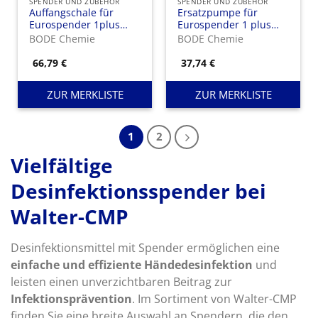
SPENDER UND ZUBEHÖR
SPENDER UND ZUBEHÖR
Auffangschale für
Ersatzpumpe für
Eurospender 1plus
Eurospender 1 plus
Touchless
touchless
BODE Chemie
BODE Chemie
350/500/1000ml
66,79
€
37,74
€
ZUR MERKLISTE
ZUR MERKLISTE
1
2
Vielfältige
Desinfektionsspender bei
Walter-CMP
Desinfektionsmittel mit Spender ermöglichen eine
einfache und effiziente Händedesinfektion
und
leisten einen unverzichtbaren Beitrag zur
Infektionsprävention
. Im Sortiment von Walter-CMP
finden Sie eine breite Auswahl an Spendern, die den