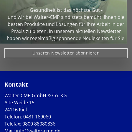
Gesundheit ist das höchste Gut -
und wir bei Walter‑CMP sind stets bemüht, Ihnen die
besten Produkte und Lösungen für Ihre Arbeit in der
Praxis zu bieten. In unserem aktuellen Newsletter
haben wir regelmäßig spannende Neuigkeiten für Sie.
Unseren Newsletter abonnieren
Kontakt
Walter-CMP GmbH & Co. KG
Alte Weide 15
24116 Kiel
Telefon:
0431 169060
Telefax: 0800 88080836
Mail:
info@walter-cmp.de