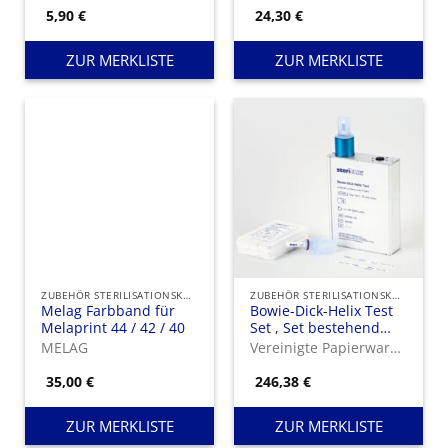
5,90
€
24,30
€
ZUR MERKLISTE
ZUR MERKLISTE
ZUBEHÖR STERILISATIONSKONTROLLE
ZUBEHÖR STERILISATIONSKONTROLLE
Melag Farbband für
Bowie-Dick-Helix Test
Melaprint 44 / 42 / 40
Set , Set bestehend
aus 1 Prüfkörper und
MELAG
Vereinigte Papierwarenfabriken GmbH
250 Indikatorstreifen
35,00
€
246,38
€
ZUR MERKLISTE
ZUR MERKLISTE