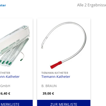
Alle 2 Ergebnis
eter
ATHETER
TIEMANN-KATHETER
nn-Katheter
Tiemann-Katheter
x GmbH
B. BRAUN
Preisspanne:
16,40
€
39,00
€
9,90 €
bis
16,40 €
 MERKLISTE
ZUR MERKLISTE