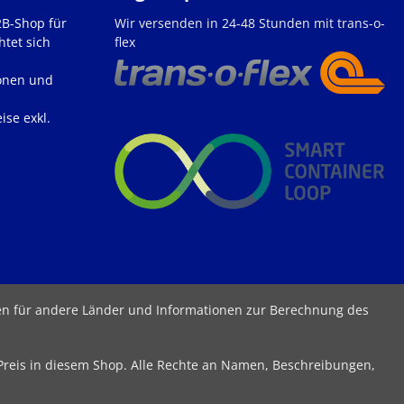
2B-Shop für
Wir versenden in 24-48 Stunden mit trans-o-
htet sich
flex
onen und
ise exkl.
ten für andere Länder und Informationen zur Berechnung des
 Preis in diesem Shop. Alle Rechte an Namen, Beschreibungen,