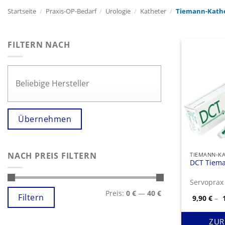
Startseite
/
Praxis-OP-Bedarf
/
Urologie
/
Katheter
/
Tiemann-Kath
FILTERN NACH
Übernehmen
NACH PREIS FILTERN
TIEMANN-K
DCT Tiema
Servopra
Min.
Max.
Preis:
0 €
—
40 €
Preis
Preis
Filtern
9,90
€
–
ZUR