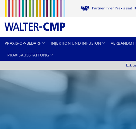
Zum
Partner Ihrer Praxis seit 
Inhalt
springen
PRAXIS-OP-BEDARF
INJEKTION UND INFUSION
VERBANDMIT
PRAXISAUSSTATTUNG
Exklu