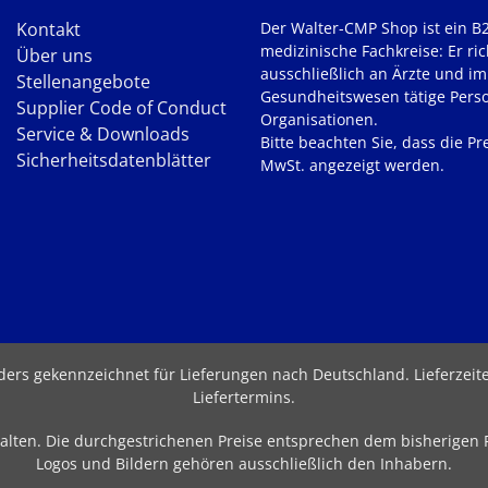
Kontakt
Der Walter-CMP Shop ist ein B
medizinische Fachkreise: Er ric
Über uns
ausschließlich an Ärzte und im
Stellenangebote
Gesundheitswesen tätige Pers
Supplier Code of Conduct
Organisationen.
Service & Downloads
Bitte beachten Sie, dass die Pre
Sicherheitsdatenblätter
MwSt. angezeigt werden.
nders gekennzeichnet für Lieferungen nach Deutschland.
Lieferzei
Liefertermins
.
behalten. Die durchgestrichenen Preise entsprechen dem bisherigen
Logos und Bildern gehören ausschließlich den Inhabern.