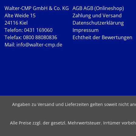
Walter-CMP GmbH & Co. KG
AGB
AGB (Onlineshop)
Alte Weide 15
Zahlung und Versand
24116 Kiel
Datenschutzerklärung
Telefon:
0431 169060
Impressum
Telefax: 0800 88080836
Echtheit der Bewertungen
Mail:
info@walter-cmp.de
Angaben zu Versand und Lieferzeiten gelten soweit nicht a
Alle Preise zzgl. der gesetzl. Mehrwertsteuer. Irrtümer vor